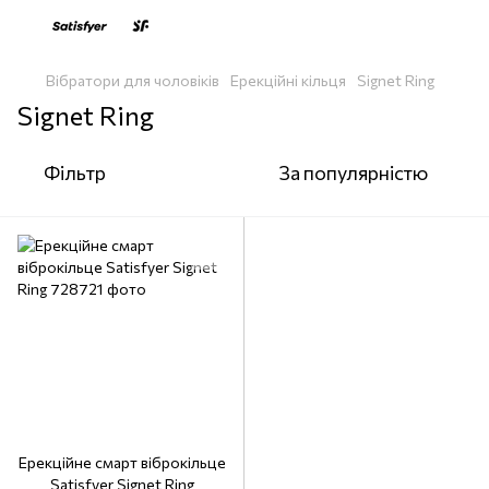
Вібратори для чоловіків
Ерекційні кільця
Signet Ring
Signet Ring
Фільтр
За популярністю
Ерекційне смарт віброкільце
Satisfyer Signet Ring