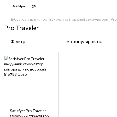
Вібратори для жінок
Вакуумні кліторальні стимулятори
Pro
Pro Traveler
Фільтр
За популярністю
Satisfyer Pro Traveler -
вакуумний стимулятор