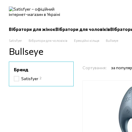
Перейти до основного контенту
Вібратори для жінок
Вібратори для чоловіків
Вібратор
Satisfyer
Вібратори для чоловіків
Ерекційні кільця
Bullseye
Bullseye
Сортування:
за популя
Бренд
2
Satisfyer