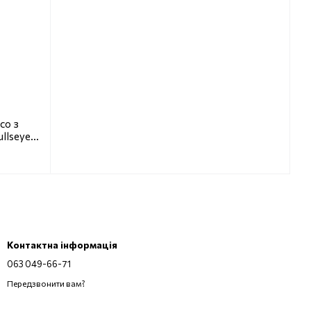
со з
llseye
Контактна інформація
063 049-66-71
Передзвонити вам?