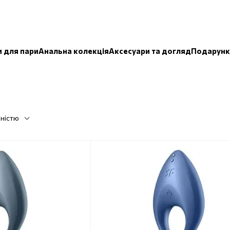
и для пари
Анальна колекція
Аксесуари та догляд
Подарунк
рністю