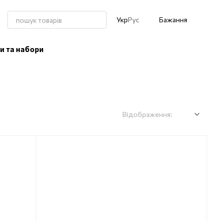
Укр
Рус
Бажання
и та набори
Відображення: