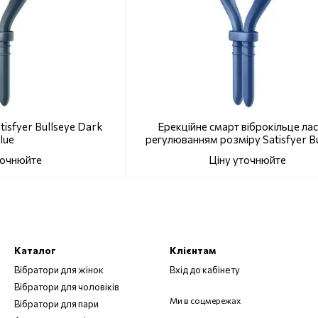
tisfyer Bullseye Dark
Ерекційне смарт віброкільце лас
lue
регулюванням розміру Satisfyer Bu
Blue
точнюйте
Ціну уточнюйте
Каталог
Клієнтам
Вібратори для жінок
Вхід до кабінету
Вібратори для чоловіків
Ми в соцмережах
Вібратори для пари