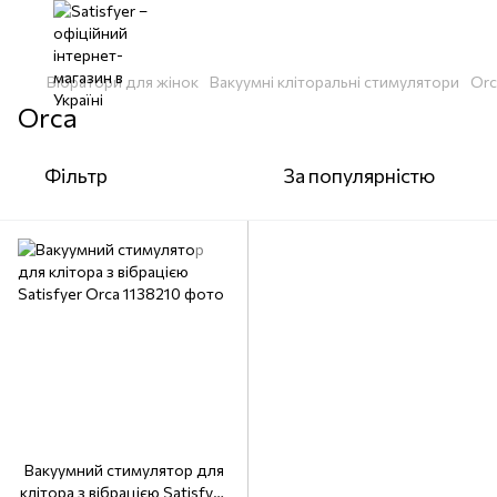
Вібратори для жінок
Вакуумні кліторальні стимулятори
Orc
Orca
Фільтр
За популярністю
Вакуумний стимулятор для
клітора з вібрацією Satisfyer