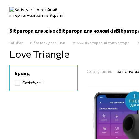
Перейти до основного контенту
Вібратори для жінок
Вібратори для чоловіків
Вібратор
Satisfyer
Вібратори для жінок
Вакуумні кліторальні стимулятори
L
Love Triangle
Сортування:
за популя
Бренд
2
Satisfyer