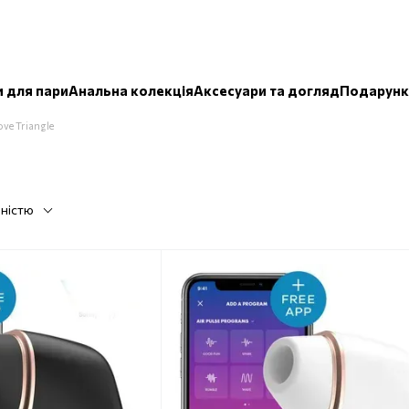
и для пари
Анальна колекція
Аксесуари та догляд
Подарунк
ove Triangle
рністю