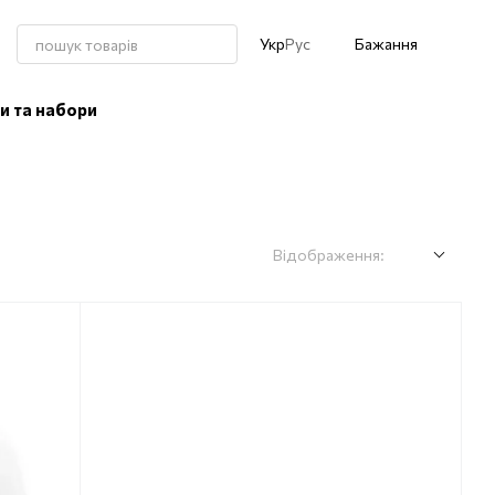
Укр
Рус
Бажання
и та набори
Відображення: