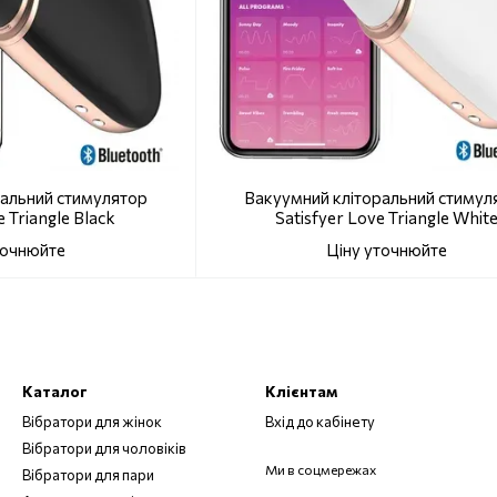
ральний стимулятор
Вакуумний кліторальний стимул
e Triangle Black
Satisfyer Love Triangle Whit
точнюйте
Ціну уточнюйте
Каталог
Клієнтам
Вібратори для жінок
Вхід до кабінету
Вібратори для чоловіків
Ми в соцмережах
Вібратори для пари