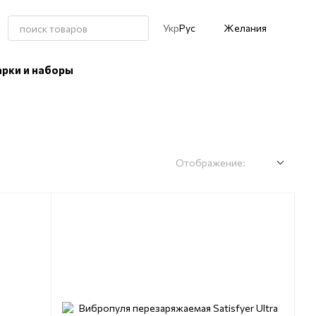
Укр
Рус
Желания
рки и наборы
Отображение: