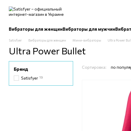
Перейти к основному контенту
Вибраторы для женщин
Вибраторы для мужчин
Вибрат
Satisfyer
Вибраторы для женщин
Мини-вибраторы
Ultra Power Bul
Ultra Power Bullet
Сортировка:
по популя
Бренд
19
Satisfyer