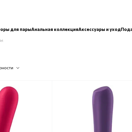
оры для пары
Анальная коллекция
Аксессуары и уход
Пода
let
рности