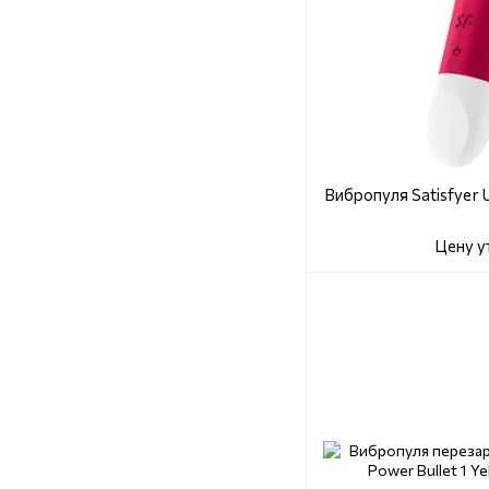
Вибропуля Satisfyer U
Цену у