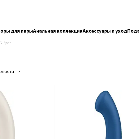
оры для пары
Анальная коллекция
Аксессуары и уход
Пода
 G-Spot
рности