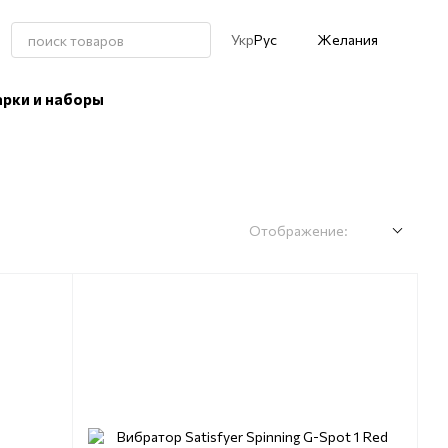
Укр
Рус
Желания
рки и наборы
Отображение: