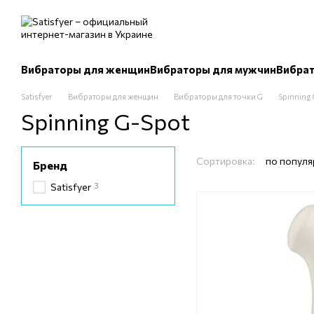
Перейти к основному контенту
Вибраторы для женщин
Вибраторы для мужчин
Вибрат
Satisfyer
Вибраторы для женщин
Вибраторы для точки G
Spinning
Spinning G-Spot
Сортировка:
по популя
Бренд
3
Satisfyer