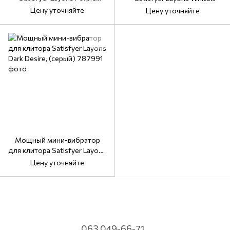
Pleasure, (пурпурный)
Temptation
Цену уточняйте
Цену уточняйте
Мощный мини-вибратор
для клитора Satisfyer Layons
Dark Desire, (серый)
Цену уточняйте
063 049-66-71